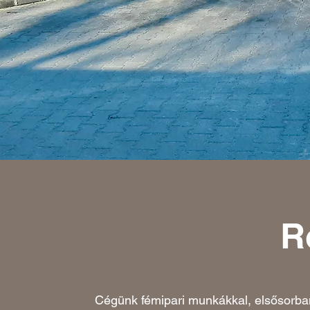
R
Cégünk fémipari munkákkal, elsősorban k