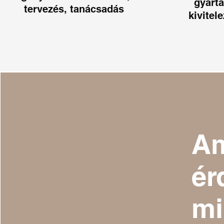
gyártá
tervezés, tanácsadás
kivitele
Am
ér
mi