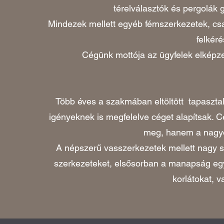
térelválasztók és pergolák g
Mindezek mellett egyéb fémszerkezetek, csar
felkéré
Cégünk mottója az ügyfelek elképze
Több éves a szakmában eltöltött tapaszta
igényeknek is megfelelve céget alapítsak. 
meg, hanem a nagyo
A népszerű vasszerkezetek mellett nagy 
szerkezeteket, elsősorban a manapság egyr
korlátokat, v