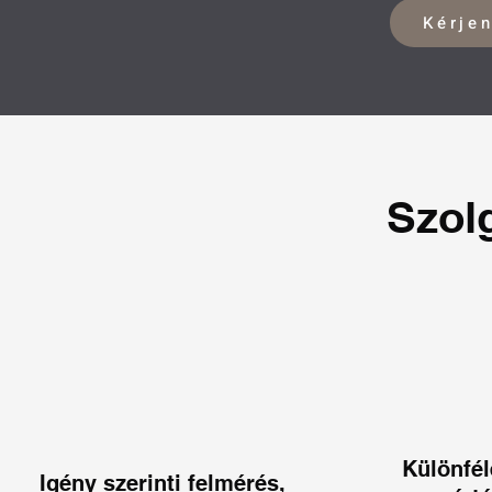
Kérjen
Szol
Különfél
Igény szerinti felmérés,